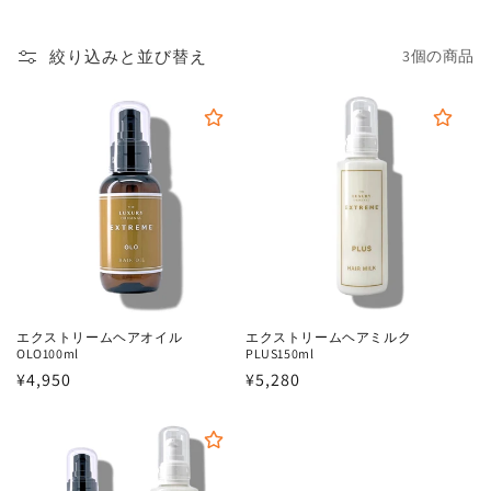
絞り込みと並び替え
3個の商品
エクストリームヘアオイル
エクストリームヘアミルク
OLO100ml
PLUS150ml
通
¥4,950
通
¥5,280
常
常
価
価
格
格