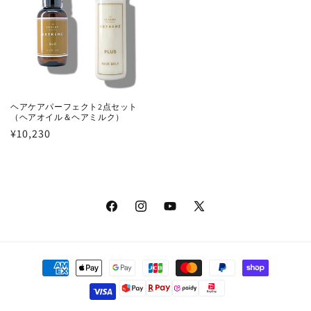
ヘアケアパーフェクト2点セット
（ヘアオイル＆ヘアミルク）
通
¥10,230
常
価
格
Facebook
Instagram
YouTube
X
(Twitter)
決
済
方