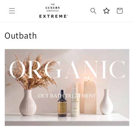
コンテ
カ
ンツに
ー
進む
ト
コ
Outbath
レ
ク
シ
ョ
ン
: