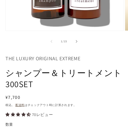
の
1
/
15
THE LUXURY ORIGINAL EXTREME
シャンプー＆トリートメント
300SET
通
¥7,700
常
税込。
配送料
はチェックアウト時に計算されます。
価
70レビュー
格
数量
数