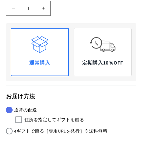
量
シ
シ
ャ
ャ
ン
ン
プ
プ
ー
ー
＆
＆
ト
ト
通常購入
定期購入10％OFF
リ
リ
ー
ー
ト
ト
メ
メ
ン
ン
お届け方法
ト
ト
300SET
300SET
通常の配送
の
の
住所を指定してギフトを贈る
数
数
eギフトで贈る［専用URLを発行］※送料無料
量
量
を
を