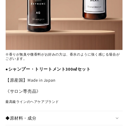
※香りが
無臭
や
微香料
がお好みの方は、香水のように強く感じる場合が
ございます。
●シャンプー・トリートメント300㎖セット
【原産国】Made in Japan
《サロン専売品》
最高級ラインのヘアケアブランド
◆原材料・成分