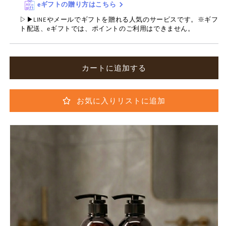
eギフトの贈り方はこちら
減
増
▷▶LINEやメールでギフトを贈れる人気のサービスです。※ギフ
ら
や
ト配送、eギフトでは、ポイントのご利用はできません。
す
す
カートに追加する
お気に入りリストに追加