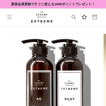
コンテ
新規会員登録ですぐに使える1000ポイントプレゼント！
ンツに
進む
カ
ー
ト
商品情
報にス
キップ